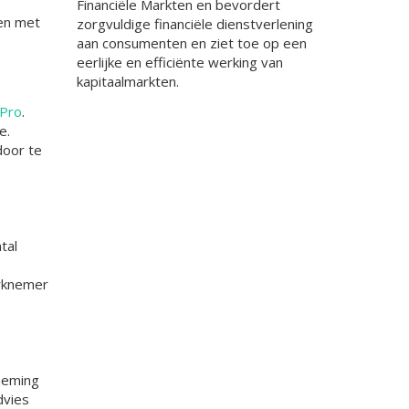
Financiële Markten en bevordert
men met
zorgvuldige financiële dienstverlening
aan consumenten en ziet toe op een
eerlijke en efficiënte werking van
kapitaalmarkten.
 Pro
.
e.
door te
tal
erknemer
rneming
dvies