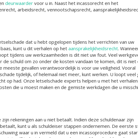
een
deurwaarder
voor u in. Naast het incassorecht en het
recht, arbeidsrecht, vennootschapsrecht, aansprakelijkheidsrec
etselschade dat u hebt opgelopen tijdens het verrichten van uw
aas, kunt u dit verhalen op het
aansprakelijkheidsrecht
. Wannee
loopt tijdens uw werkzaamheden is dit niet uw fout. Veel werkgev
de schuld om zo onder de kosten vandaan te komen, dit is niet e
 meeste gevallen verantwoordelijk is voor uw veiligheid. Vooral
chade tijdelijk, of helemaal niet meer, kunt werken. U loopt veel 
cht op had. Onze letselschade experts helpen u met het verhalen
osten die u moest maken en de gemiste werkdagen die u misschi
zijn rekeningen aan u niet betaalt. Indien deze schuldenaar zijn
 betaalt, kunt u als schuldeiser stappen ondernemen. De eerste s
schuwing waar u in vermeld dat u een incassoprocedure gaat sta