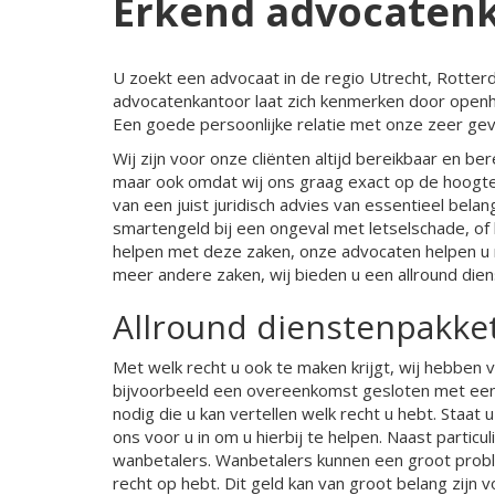
Erkend advocaten
U zoekt een advocaat in de regio Utrecht, Rotterd
advocatenkantoor laat zich kenmerken door openhe
Een goede persoonlijke relatie met onze zeer geva
Wij zijn voor onze cliënten altijd bereikbaar en ber
maar ook omdat wij ons graag exact op de hoogte w
van een juist juridisch advies van essentieel belan
smartengeld bij een ongeval met letselschade, o
helpen met deze zaken, onze advocaten helpen u m
meer andere zaken, wij bieden u een allround die
Allround dienstenpakke
Met welk recht u ook te maken krijgt, wij hebben v
bijvoorbeeld een overeenkomst gesloten met een be
nodig die u kan vertellen welk recht u hebt. Staa
ons voor u in om u hierbij te helpen. Naast parti
wanbetalers. Wanbetalers kunnen een groot probl
recht op hebt. Dit geld kan van groot belang zijn 