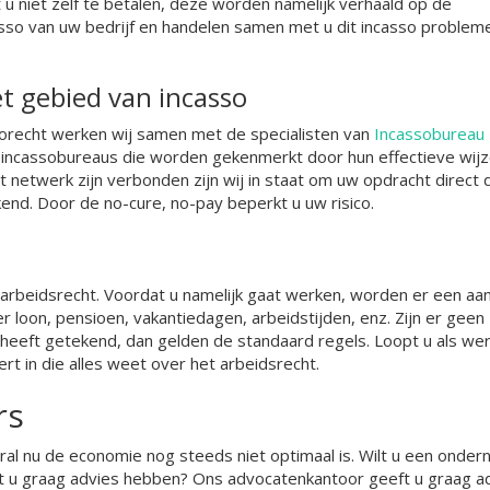
u niet zelf te betalen, deze worden namelijk verhaald op de
incasso van uw bedrijf en handelen samen met u dit incasso proble
t gebied van incasso
orecht werken wij samen met de specialisten van
Incassobureau
n incassobureaus die worden gekenmerkt door hun effectieve wijz
netwerk zijn verbonden zijn wij in staat om uw opdracht direct 
end. Door de no-cure, no-pay beperkt u uw risico.
arbeidsrecht. Voordat u namelijk gaat werken, worden er een aan
r loon, pensioen, vakantiedagen, arbeidstijden, enz. Zijn er geen
 heeft getekend, dan gelden de standaard regels. Loopt u als w
t in die alles weet over het arbeidsrecht.
rs
al nu de economie nog steeds niet optimaal is. Wilt u een onde
lt u graag advies hebben? Ons advocatenkantoor geeft u graag a