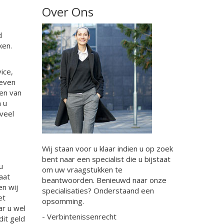
Over Ons
d
ken.
ice,
geven
men van
 u
veel
Wij staan voor u klaar indien u op zoek
bent naar een specialist die u bijstaat
u
om uw vraagstukken te
aat
beantwoorden. Benieuwd naar onze
en wij
specialisaties? Onderstaand een
et
opsomming.
ar u wel
- Verbintenissenrecht
dit geld