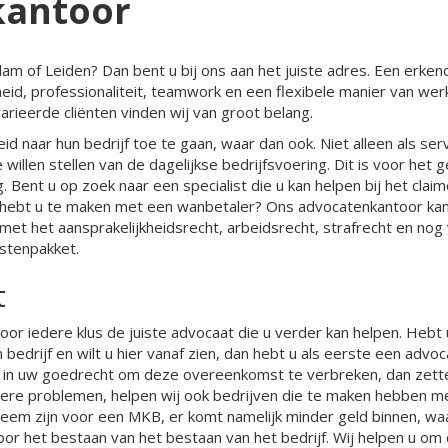
kantoor
am of Leiden? Dan bent u bij ons aan het juiste adres. Een erken
id, professionaliteit, teamwork en een flexibele manier van wer
rieerde cliënten vinden wij van groot belang.
eid naar hun bedrijf toe te gaan, waar dan ook. Niet alleen als serv
illen stellen van de dagelijkse bedrijfsvoering. Dit is voor het 
g. Bent u op zoek naar een specialist die u kan helpen bij het clai
f hebt u te maken met een wanbetaler? Ons advocatenkantoor kan
et het aansprakelijkheidsrecht, arbeidsrecht, strafrecht en nog 
nstenpakket.
t
oor iedere klus de juiste advocaat die u verder kan helpen. Hebt 
drijf en wilt u hier vanaf zien, dan hebt u als eerste een advoc
t u in uw goedrecht om deze overeenkomst te verbreken, dan zett
culiere problemen, helpen wij ook bedrijven die te maken hebben m
eem zijn voor een MKB, er komt namelijk minder geld binnen, wa
voor het bestaan van het bestaan van het bedrijf. Wij helpen u om 