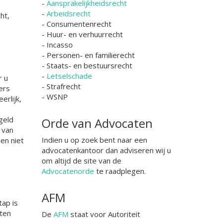
-
Aansprakelijkheidsrecht
-
Arbeidsrecht
ht,
- Consumentenrecht
- Huur- en verhuurrecht
- Incasso
- Personen- en familierecht
- Staats- en bestuursrecht
-
Letselschade
r u
- Strafrecht
ers
- WSNP
erlijk,
geld
Orde van Advocaten
 van
Indien u op zoek bent naar een
en niet
advocatenkantoor dan adviseren wij u
om altijd de site van de
Advocatenorde
te raadplegen.
AFM
tap is
rten
De
AFM
staat voor Autoriteit